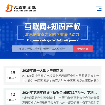
2025年度十大知识产权热词
19
2025年是中国知识产权事业发展历程中具有里程碑意义的一
2025-12
年。作为“十四五”规划的收官之年与“十五五”规划的谋篇布局之
年，这一年的知识产权工作呈现出前所未有的深度与广度。从
宏观层面的《知识产权强国建设推进计划》到微观层面的“撤
2024年专利实施许可备案合同量超2.7万份，专利转化运用市场持续活跃
12
三”举证责任变化，从生成式AI的版权边界确立到中国制造出海
*近七成是无偿许可*制造业占半壁江山*医药制造业合同金额最
2025-12
的专利围堵与反围堵，知识产权早已深度融入“新质生产力”的
高国家知识产权局日前公布了2024年度及近五年备案的专利实