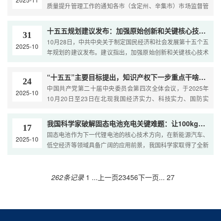
质量提升管理工作的通知各市（含定州、辛集市）市场监督管
理局（知识产权局）、财政局，雄安新区综合执法局、改革发
展局，省属各有关单位：为贯彻中共中央、国务院《知识产权
十五五规划建议发布：加强原始创新和关键核心技术攻关
31
强国建设纲要（2021—2035年）》，落实《知识产权强省建
10月28日，中共中央关于制定国民经济和社会发展第十五个五
2025-10
设纲要（2021—…
年规划的建议发布。建议指出，加强原始创新和关键核心技术
攻关。完善新型举国体制，采取超常规措施，全链条推动集成
电路、工业母机、高端仪器、基础软件、先进材料、生物制造
“十五五”主要目标提出，知识产权下一步重点干啥先知道！
24
等重点领域关键核心技术攻关取得决定性突破。建议还提…
中国共产党第二十届中央委员会第四次全体会议，于2025年
2025-10
10月20日至23日在北现我国经济实力、科技实力、国防实
力、综合国力和国际影响力大幅跃升，人均国内生产总值达到
中等发达国家水平，人民生活更加幸福美好，基本实现社会主
我国科学家破解固态电池充电关键难题：让100kg电池续航突破1000km
17
义现代化。结合全会内容，知识产权在“十五五”中将会发挥如
固态电池作为下一代锂电池的核心技术方向，在新能源汽车、
2025-10
下重要作用：“十五五”（2026-2030年）是我…
低空经济等领域具备广阔的应用前景，我国科学家取得了全新
进展。我国多个科研团队纷纷出手，三大关键技术突破让“陶瓷
板”和“橡皮泥”实现严丝合缝，有望解决固固界面的接触难题，
彻底打通固态电池的续航瓶颈。在电池工作时，碘离子像“交通
262条记录
1 ...
上一页
2
3
4
5
6
下一页
... 27
警察”一样，顺着电场跑到电极和电解质…