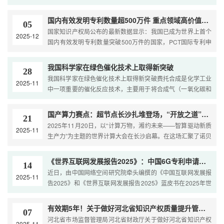
构建和大国博弈的经贸前沿。…
施许可合同有关统计数据。数据显示，我国专利转化运用市场
持续活跃。过去五年间，累计备案专利实施许可合同超过5.7
国内有效发明专利数量超500万件 重点领域高价值专利储备不断增强
05
万份，涉及专利近12.6万件。值得注意的是，2…
国家知识产权局公布的最新数据显示：我国已成为世界上首个
2025-12
国内有效发明专利数量突破500万件的国家，PCT国际专利申
请量已连续6年位居全球第一；全球前5000个品牌中，我国品
牌价值达1.81万亿美元，位居全球第二；地理标志产品直接产
我国科学家在绿色催化技术上取得新突破
28
值接近9700亿元。截至今年6月底，我国每万人口高价值发明
我国科学家在绿色催化技术上取得新突破费托合成是化学工业
2025-11
专利拥有量达15.3件，超额完…
中一项重要的催化反应技术，主要用于将合成气（一氧化碳和
氢气的混合气体）转化为液体燃料或烯烃等高值化学品。我国
科学家开发出一项新的催化调控技术，使费托合成过程几乎不
国产算力赛点：超节点长沙扎堆登场，“开放之道”与“极致之术”竞逐未来
21
产生二氧化碳，还可大幅提升油品或烯烃的产率，为低碳化工
2025年11月20日，以“计算万物，湘约未来——智算驱动新质
2025-11
制造提供了新策略。这项重要成果于日前在《科学》杂志上在
生产力”为主题的世界计算大会在长沙启幕。在这场汇聚了诺贝
线刊发。…
尔奖获得者、10余位院士及数百位行业大咖的全球算力盛宴
中，中科曙光与华为两大巨头的AI超节点产品同台亮相，可谓
《世界互联网发展报告2025》：中国6G专利申请量全球第一
14
无意之间来了一场切磋。那么问题来了，哪边才能先到中国数
近日，由中国网络空间研究院牵头编撰的《中国互联网发展报
2025-11
字基座发展的下…
告2025》和《世界互联网发展报告2025》蓝皮书在2025年世
界互联网大会乌镇峰会上正式发布。《中国互联网发展报告
2025》总结了一年来中国互联网发展实践成效和趋势。一年
有效期5年！关于做好河北省知识产权质量提升管理工作的通知
07
来，信息基础设施持续优化升级，…
河北省市场监督管理局河北省财政厅关于做好河北省知识产权
2025-11