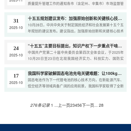
质量提升管理工作的通知各市（含定州、辛集市）市场监督管
理局（知识产权局）、财政局，雄安新区综合执法局、改革发
展局，省属各有关单位：为贯彻中共中央、国务院《知识产权
十五五规划建议发布：加强原始创新和关键核心技术攻关
31
强国建设纲要（2021—2035年）》，落实《知识产权强省建
10月28日，中共中央关于制定国民经济和社会发展第十五个五
2025-10
设纲要（2021—…
年规划的建议发布。建议指出，加强原始创新和关键核心技术
攻关。完善新型举国体制，采取超常规措施，全链条推动集成
电路、工业母机、高端仪器、基础软件、先进材料、生物制造
“十五五”主要目标提出，知识产权下一步重点干啥先知道！
24
等重点领域关键核心技术攻关取得决定性突破。建议还提…
中国共产党第二十届中央委员会第四次全体会议，于2025年
2025-10
10月20日至23日在北现我国经济实力、科技实力、国防实
力、综合国力和国际影响力大幅跃升，人均国内生产总值达到
中等发达国家水平，人民生活更加幸福美好，基本实现社会主
我国科学家破解固态电池充电关键难题：让100kg电池续航突破1000km
17
义现代化。结合全会内容，知识产权在“十五五”中将会发挥如
固态电池作为下一代锂电池的核心技术方向，在新能源汽车、
2025-10
下重要作用：“十五五”（2026-2030年）是我…
低空经济等领域具备广阔的应用前景，我国科学家取得了全新
进展。我国多个科研团队纷纷出手，三大关键技术突破让“陶瓷
板”和“橡皮泥”实现严丝合缝，有望解决固固界面的接触难题，
彻底打通固态电池的续航瓶颈。在电池工作时，碘离子像“交通
276条记录
1 ...
上一页
2
3
4
5
6
下一页
... 28
警察”一样，顺着电场跑到电极和电解质…