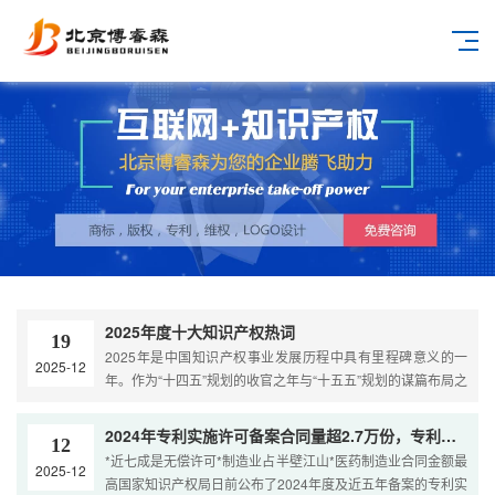
2025年度十大知识产权热词
19
2025年是中国知识产权事业发展历程中具有里程碑意义的一
2025-12
年。作为“十四五”规划的收官之年与“十五五”规划的谋篇布局之
年，这一年的知识产权工作呈现出前所未有的深度与广度。从
宏观层面的《知识产权强国建设推进计划》到微观层面的“撤
2024年专利实施许可备案合同量超2.7万份，专利转化运用市场持续活跃
12
三”举证责任变化，从生成式AI的版权边界确立到中国制造出海
*近七成是无偿许可*制造业占半壁江山*医药制造业合同金额最
2025-12
的专利围堵与反围堵，知识产权早已深度融入“新质生产力”的
高国家知识产权局日前公布了2024年度及近五年备案的专利实