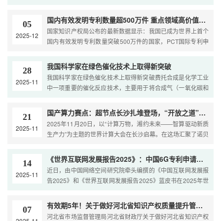
构建和大国博弈的经贸前沿。…
施许可合同有关统计数据。数据显示，我国专利转化运用市场
持续活跃。过去五年间，累计备案专利实施许可合同超过5.7
国内有效发明专利数量超500万件 重点领域高价值专利储备不断增强
05
万份，涉及专利近12.6万件。值得注意的是，2…
国家知识产权局公布的最新数据显示：我国已成为世界上首个
2025-12
国内有效发明专利数量突破500万件的国家，PCT国际专利申
请量已连续6年位居全球第一；全球前5000个品牌中，我国品
牌价值达1.81万亿美元，位居全球第二；地理标志产品直接产
我国科学家在绿色催化技术上取得新突破
28
值接近9700亿元。截至今年6月底，我国每万人口高价值发明
我国科学家在绿色催化技术上取得新突破费托合成是化学工业
2025-11
专利拥有量达15.3件，超额完…
中一项重要的催化反应技术，主要用于将合成气（一氧化碳和
氢气的混合气体）转化为液体燃料或烯烃等高值化学品。我国
科学家开发出一项新的催化调控技术，使费托合成过程几乎不
国产算力赛点：超节点长沙扎堆登场，“开放之道”与“极致之术”竞逐未来
21
产生二氧化碳，还可大幅提升油品或烯烃的产率，为低碳化工
2025年11月20日，以“计算万物，湘约未来——智算驱动新质
2025-11
制造提供了新策略。这项重要成果于日前在《科学》杂志上在
生产力”为主题的世界计算大会在长沙启幕。在这场汇聚了诺贝
线刊发。…
尔奖获得者、10余位院士及数百位行业大咖的全球算力盛宴
中，中科曙光与华为两大巨头的AI超节点产品同台亮相，可谓
《世界互联网发展报告2025》：中国6G专利申请量全球第一
14
无意之间来了一场切磋。那么问题来了，哪边才能先到中国数
近日，由中国网络空间研究院牵头编撰的《中国互联网发展报
2025-11
字基座发展的下…
告2025》和《世界互联网发展报告2025》蓝皮书在2025年世
界互联网大会乌镇峰会上正式发布。《中国互联网发展报告
2025》总结了一年来中国互联网发展实践成效和趋势。一年
有效期5年！关于做好河北省知识产权质量提升管理工作的通知
07
来，信息基础设施持续优化升级，…
河北省市场监督管理局河北省财政厅关于做好河北省知识产权
2025-11