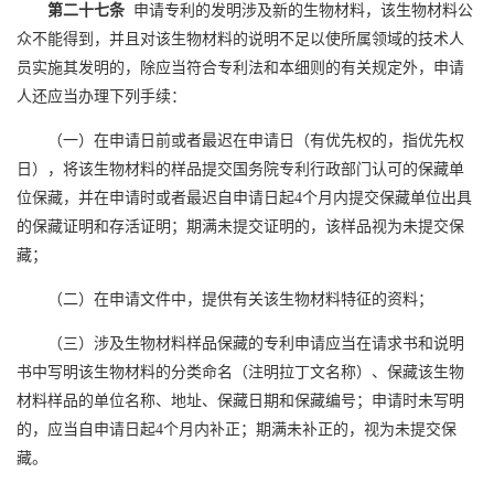
第二十七条
申请专利的发明涉及新的生物材料，该生物材料公
众不能得到，并且对该生物材料的说明不足以使所属领域的技术人
员实施其发明的，除应当符合专利法和本细则的有关规定外，申请
人还应当办理下列手续：
（一）在申请日前或者最迟在申请日（有优先权的，指优先权
日），将该生物材料的样品提交国务院专利行政部门认可的保藏单
位保藏，并在申请时或者最迟自申请日起
4
个月内提交保藏单位出具
的保藏证明和存活证明；期满未提交证明的，该样品视为未提交保
藏；
（二）在申请文件中，提供有关该生物材料特征的资料；
（三）涉及生物材料样品保藏的专利申请应当在请求书和说明
书中写明该生物材料的分类命名（注明拉丁文名称）、保藏该生物
材料样品的单位名称、地址、保藏日期和保藏编号；申请时未写明
的，应当自申请日起
4
个月内补正；期满未补正的，视为未提交保
藏。