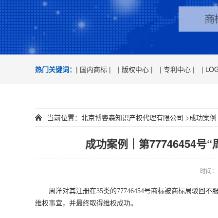
热门关键词：
| 国内商标 |
| 版权中心 |
| 专利中心 |
| LO
当前位置：
北京博睿森知识产权代理有限公司
>
成功案例
成功案例｜第77746454
时间：
周洋
对其注册在
35
类的
77746454号商标被商标局
维权事宜，并最终取得维权成功。