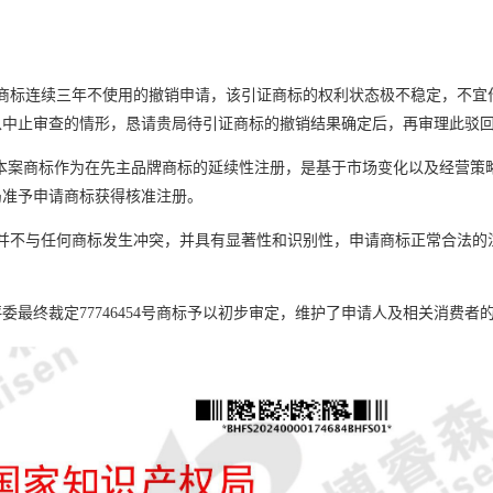
被提起商标连续三年不使用的撤销申请，该引证商标的权利状态极不稳定，不
以中止审查的情形，恳请贵局待引证商标的撤销结果确定后，再审理此驳
，本案商标作为在先主品牌商标的延续性注册，是基于市场变化以及经营策
局准予申请商标获得核准注册。
并不与任何商标发生冲突，并具有显著性和识别性，申请商标正常合法的
评委最终裁定
77746454号商标予以初步审定，维护了申请人及相关消费者