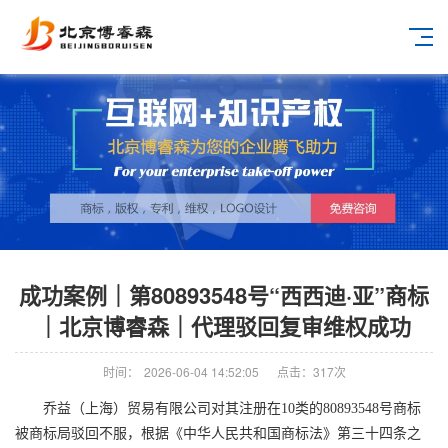
成功案例｜第80893548号“西西迪·亚”商标
｜北京博睿森｜代理驳回复审维权成功
时间：
2026-06-04 14:52:05
点击：
317
次
乔益（上海）贸易有限公司
对其注册在
10
类的
80893548
号商标
被商标局驳回不服，根据《中华人民共和国商标法》第三十四条之